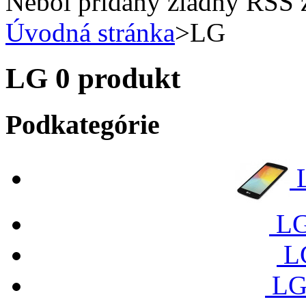
Nebol pridaný žiadny RSS 
Úvodná stránka
>
LG
LG
0 produkt
Podkategórie
LG
L
LG