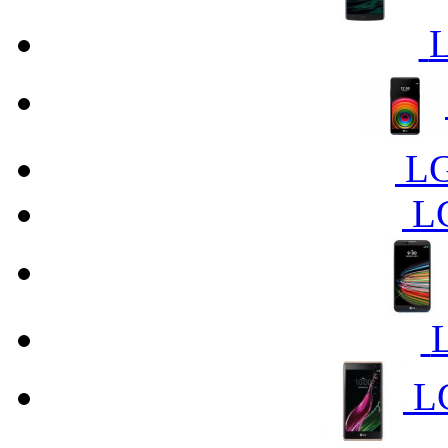
LG
L
L