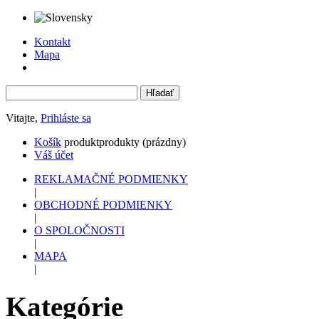
Kontakt
Mapa
Vitajte,
Prihláste sa
Košík
produkt
produkty
(prázdny)
Váš účet
REKLAMAČNÉ PODMIENKY
|
OBCHODNÉ PODMIENKY
|
O SPOLOČNOSTI
|
MAPA
|
Kategórie