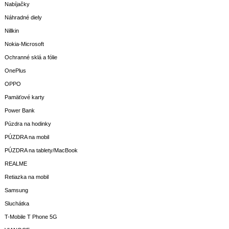
Nabíjačky
Náhradné diely
Nillkin
Nokia-Microsoft
Ochranné sklá a fólie
OnePlus
OPPO
Pamäťové karty
Power Bank
Púzdra na hodinky
PÚZDRA na mobil
PÚZDRA na tablety/MacBook
REALME
Retiazka na mobil
Samsung
Sluchátka
T-Mobile T Phone 5G