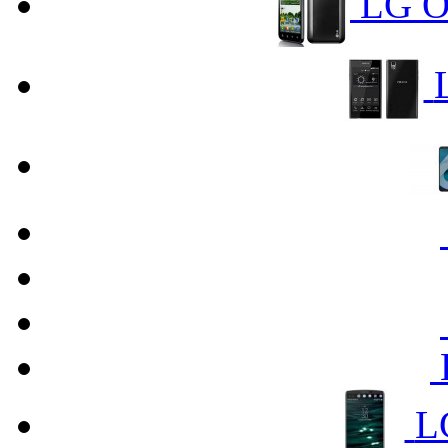
LG O
L