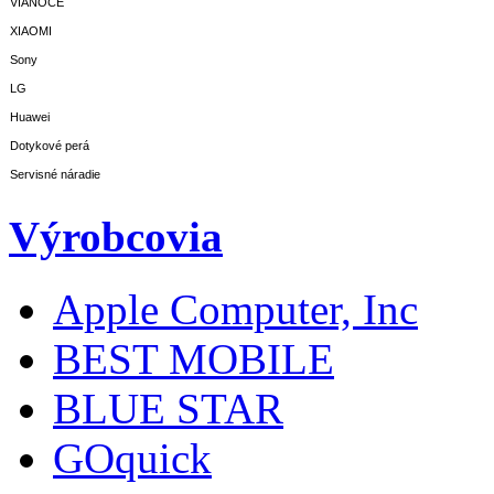
VIANOCE
XIAOMI
Sony
LG
Huawei
Dotykové perá
Servisné náradie
Výrobcovia
Apple Computer, Inc
BEST MOBILE
BLUE STAR
GOquick