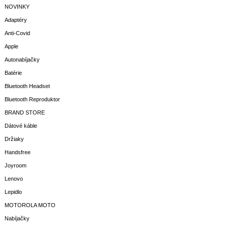
NOVINKY
Adaptéry
Anti-Covid
Apple
Autonabíjačky
Batérie
Bluetooth Headset
Bluetooth Reproduktor
BRAND STORE
Dátové káble
Držiaky
Handsfree
Joyroom
Lenovo
Lepidlo
MOTOROLA MOTO
Nabíjačky