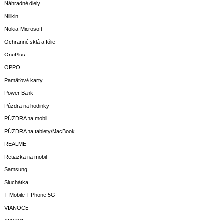
Náhradné diely
Nillkin
Nokia-Microsoft
Ochranné sklá a fólie
OnePlus
OPPO
Pamäťové karty
Power Bank
Púzdra na hodinky
PÚZDRA na mobil
PÚZDRA na tablety/MacBook
REALME
Retiazka na mobil
Samsung
Sluchátka
T-Mobile T Phone 5G
VIANOCE