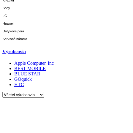
XIAOMI
Sony
LG
Huawei
Dotykové perá
Servisné náradie
Výrobcovia
Apple Computer, Inc
BEST MOBILE
BLUE STAR
GOquick
HTC