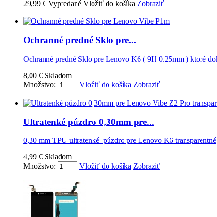
29,99 €
Vypredané
Vložiť do košíka
Zobraziť
Ochranné predné Sklo pre...
Ochranné predné Sklo pre Lenovo K6 ( 9H 0.25mm ) ktoré do
8,00 €
Skladom
Množstvo:
Vložiť do košíka
Zobraziť
Ultratenké púzdro 0,30mm pre...
0,30 mm TPU ultratenké púzdro pre Lenovo K6 transparentné
4,99 €
Skladom
Množstvo:
Vložiť do košíka
Zobraziť