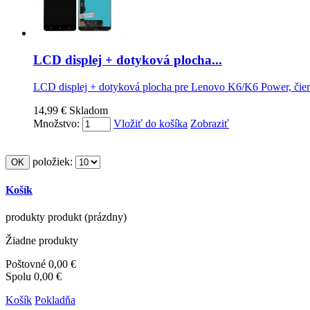
LCD displej + dotyková plocha...
LCD displej + dotyková plocha pre Lenovo K6/K6 Power, čie
14,99 €
Skladom
Množstvo:
Vložiť do košíka
Zobraziť
položiek:
Košík
produkty
produkt
(prázdny)
Žiadne produkty
Poštovné
0,00 €
Spolu
0,00 €
Košík
Pokladňa