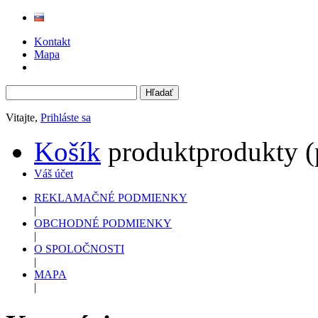
Kontakt
Mapa
Vitajte,
Prihláste sa
Košík
produkt
produkty
(
Váš účet
REKLAMAČNÉ PODMIENKY
|
OBCHODNÉ PODMIENKY
|
O SPOLOČNOSTI
|
MAPA
|