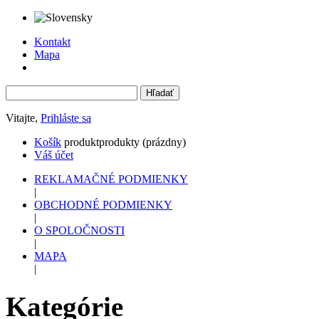
Kontakt
Mapa
Vitajte,
Prihláste sa
Košík
produkt
produkty
(prázdny)
Váš účet
REKLAMAČNÉ PODMIENKY
|
OBCHODNÉ PODMIENKY
|
O SPOLOČNOSTI
|
MAPA
|
Kategórie