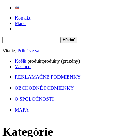
Kontakt
Mapa
Vitajte,
Prihláste sa
Košík
produkt
produkty
(prázdny)
Váš účet
REKLAMAČNÉ PODMIENKY
|
OBCHODNÉ PODMIENKY
|
O SPOLOČNOSTI
|
MAPA
|
Kategórie