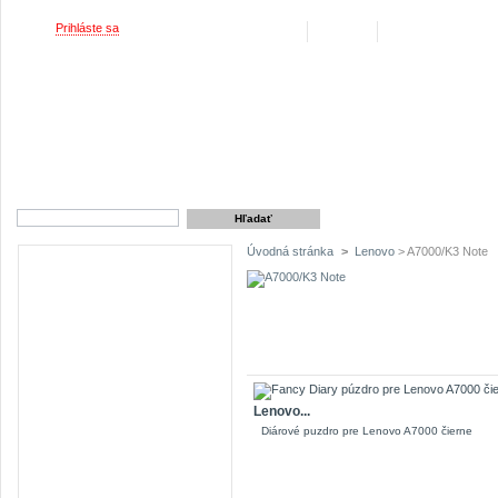
Vitajte,
Prihláste sa
Váš účet
Košík
(prázdny)
REKLAMAČNÉ PODMIE
Úvodná stránka
>
Lenovo
> A7000/K3 Note
Kategórie
A7000/K3 Note
11 produkty
Lenovo...
Diárové puzdro pre Lenovo A7000 čierne