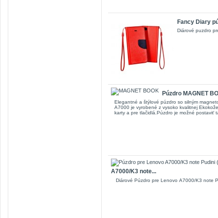
Fancy Diary pú
Diárové puzdro p
Púzdro MAGNET BOO
Elegantné a štýlové púzdro so silným mag
A7000 je vyrobené z vysoko kvalitnej Ekokože
karty a pre tlačidlá.Púzdro je možné postaviť 
A7000/K3 note...
Diárové Púzdro pre Lenovo A7000/K3 note P