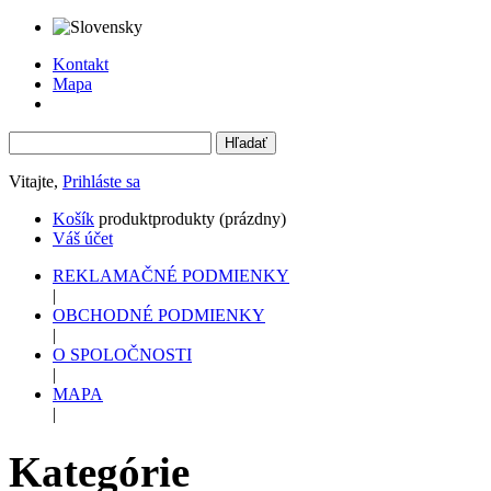
Kontakt
Mapa
Vitajte,
Prihláste sa
Košík
produkt
produkty
(prázdny)
Váš účet
REKLAMAČNÉ PODMIENKY
|
OBCHODNÉ PODMIENKY
|
O SPOLOČNOSTI
|
MAPA
|
Kategórie