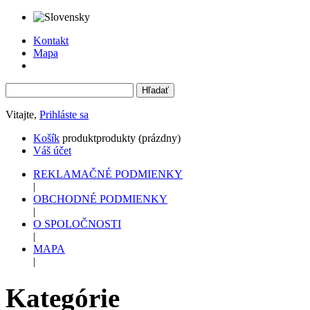
Kontakt
Mapa
Vitajte,
Prihláste sa
Košík
produkt
produkty
(prázdny)
Váš účet
REKLAMAČNÉ PODMIENKY
|
OBCHODNÉ PODMIENKY
|
O SPOLOČNOSTI
|
MAPA
|
Kategórie