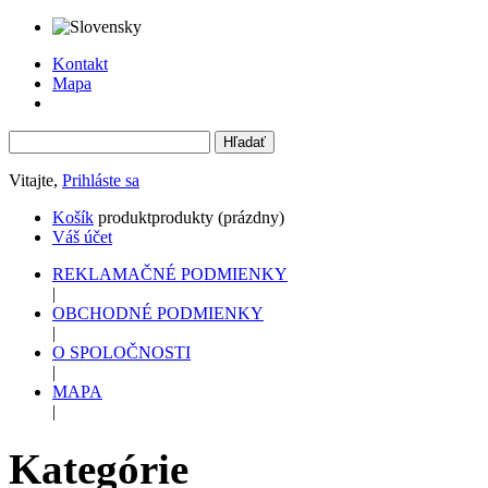
Kontakt
Mapa
Vitajte,
Prihláste sa
Košík
produkt
produkty
(prázdny)
Váš účet
REKLAMAČNÉ PODMIENKY
|
OBCHODNÉ PODMIENKY
|
O SPOLOČNOSTI
|
MAPA
|
Kategórie