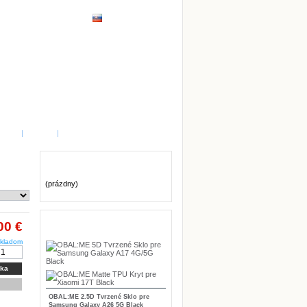
STI
|
MAPA
|
Košík
(prázdny)
Nové produkty
00 €
kladom
íka
OBAL:ME 2.5D Tvrzené Sklo pre
Samsung Galaxy A26 5G Black