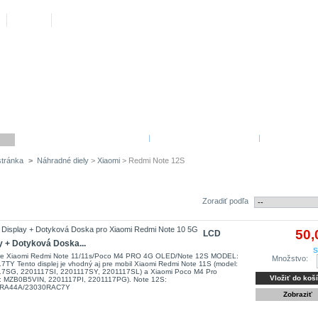
Váš účet
Košík
(prázdny)
Kontakt
Mapa
REKLAMAČNÉ PODMIENKY
|
OBCHODNÉ PODMIENKY
|
O SPOLOČNO
tránka
>
Náhradné diely
>
Xiaomi
> Redmi Note 12S
i Note 12S
1 produkt
Zoradiť podľa
50,
LCD
y + Dotyková Doska...
S
re Xiaomi Redmi Note 11/11s/Poco M4 PRO 4G OLED/Note 12S MODEL:
Množstvo:
7TY Tento displej je vhodný aj pre mobil Xiaomi Redmi Note 11S (model:
7SG, 2201117SI, 2201117SY, 2201117SL) a Xiaomi Poco M4 Pro
Vložiť do koš
: MZB0B5VIN, 2201117PI, 2201117PG). Note 12S:
RA44A/23030RAC7Y
Zobraziť