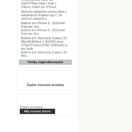
mini/7/7Plus biely ( bulk )
Dátový kábel pre iPhone...
Sieťová nabíjačka univerzálna s
odopínacím káblom typ C 2A
Sieťová nabíjačka...
Batérie pre iPhone 6, 1810mAh
Polymer, box
Batérie pre iPhone 6, 1810mAh
Polymer Box
Batéria pre Samsung Galaxy S3
Mini i8190/Ace 2 i8160/S duos
S7562/Trend S7560 1500mAh Li-
ion,l bulk
Batéria pre Samsung Galaxy S3
Mini...
Všetky najpredávanejšie
Zľavnené produkty
Žiadne zľavnené produkty
Zoznam želaní
Žiadne produkty
Môj zoznam želaní