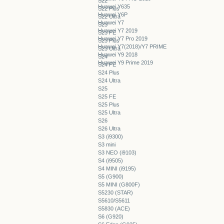
S22
Huawei Y635
S22 Plus
Huawei Y6P
S22 Ultra
Huawei Y7
S23
Huawei Y7 2019
S23 FE
Huawei Y7 Pro 2019
S23 Plus
Huawei Y7(2018)/Y7 PRIME
S23 Ultra
Huawei Y9 2018
S24
Huawei Y9 Prime 2019
S24 FE
S24 Plus
S24 Ultra
S25
S25 FE
S25 Plus
S25 Ultra
S26
S26 Ultra
S3 (i9300)
S3 mini
S3 NEO (i9103)
S4 (i9505)
S4 MINI (i9195)
S5 (G900)
S5 MINI (G800F)
S5230 (STAR)
S5610/S5611
S5830 (ACE)
S6 (G920)