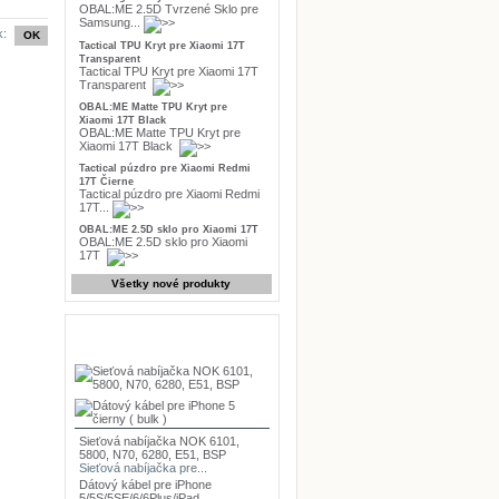
OBAL:ME 2.5D Tvrzené Sklo pre
Samsung...
k:
Tactical TPU Kryt pre Xiaomi 17T
Transparent
Tactical TPU Kryt pre Xiaomi 17T
Transparent
OBAL:ME Matte TPU Kryt pre
Xiaomi 17T Black
OBAL:ME Matte TPU Kryt pre
Xiaomi 17T Black
Tactical púzdro pre Xiaomi Redmi
17T Čierne
Tactical púzdro pre Xiaomi Redmi
17T...
OBAL:ME 2.5D sklo pro Xiaomi 17T
OBAL:ME 2.5D sklo pro Xiaomi
17T
Všetky nové produkty
Najpredávanejšie
Sieťová nabíjačka NOK 6101,
5800, N70, 6280, E51, BSP
Sieťová nabíjačka pre...
Dátový kábel pre iPhone
5/5S/5SE/6/6Plus/iPad