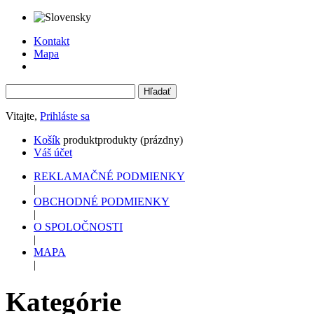
Kontakt
Mapa
Vitajte,
Prihláste sa
Košík
produkt
produkty
(prázdny)
Váš účet
REKLAMAČNÉ PODMIENKY
|
OBCHODNÉ PODMIENKY
|
O SPOLOČNOSTI
|
MAPA
|
Kategórie