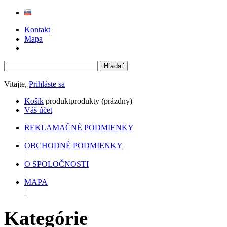
Kontakt
Mapa
Vitajte,
Prihláste sa
Košík
produkt
produkty
(prázdny)
Váš účet
REKLAMAČNÉ PODMIENKY
|
OBCHODNÉ PODMIENKY
|
O SPOLOČNOSTI
|
MAPA
|
Kategórie