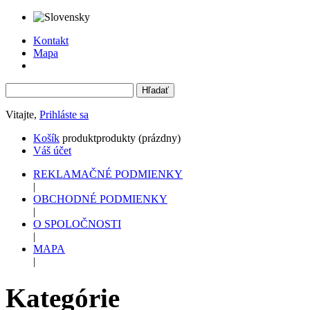
Kontakt
Mapa
Vitajte,
Prihláste sa
Košík
produkt
produkty
(prázdny)
Váš účet
REKLAMAČNÉ PODMIENKY
|
OBCHODNÉ PODMIENKY
|
O SPOLOČNOSTI
|
MAPA
|
Kategórie