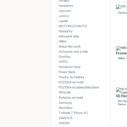
Držiaky
Handsfree
Joyroom
Tactic
Lenovo
Lepidlo
MOTOROLA MOTO
Nabíjačky
Náhradné diely
Nillkin
Nokia-Microsoft
Ochranné sklá a fólie
Froste
OnePlus
Nillki
OPPO
Pamäťové karty
Power Bank
Púzdra na hodinky
PÚZDRA na mobil
PÚZDRA na tablety/MacBook
REALME
5D Flex
Retiazka na mobil
5D Fle
Samsung
čierne
Sluchátka
T-Mobile T Phone 5G
VIANOCE
XIAOMI