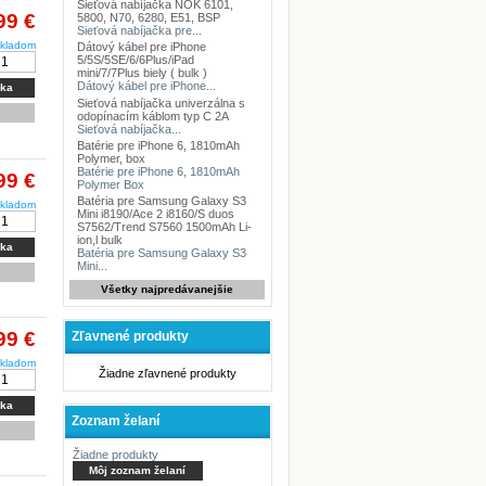
Sieťová nabíjačka NOK 6101,
99 €
5800, N70, 6280, E51, BSP
Sieťová nabíjačka pre...
kladom
Dátový kábel pre iPhone
5/5S/5SE/6/6Plus/iPad
mini/7/7Plus biely ( bulk )
Dátový kábel pre iPhone...
íka
Sieťová nabíjačka univerzálna s
odopínacím káblom typ C 2A
Sieťová nabíjačka...
Batérie pre iPhone 6, 1810mAh
Polymer, box
Batérie pre iPhone 6, 1810mAh
99 €
Polymer Box
Batéria pre Samsung Galaxy S3
kladom
Mini i8190/Ace 2 i8160/S duos
S7562/Trend S7560 1500mAh Li-
ion,l bulk
íka
Batéria pre Samsung Galaxy S3
Mini...
Všetky najpredávanejšie
99 €
Zľavnené produkty
kladom
Žiadne zľavnené produkty
íka
Zoznam želaní
Žiadne produkty
Môj zoznam želaní