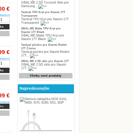
OBAL:ME 2.5D Tvrzené Sklo pre
Samsung...
00 €
Tactical TPU Kryt pre Xiaomi 17T
kladom
Transparent
Tactical TPU Kryt pre Xiaomi 17T
Transparent
íka
OBAL:ME Matte TPU Kryt pre
Xiaomi 17T Black
OBAL:ME Matte TPU Kryt pre
Xiaomi 17T Black
Tactical púzdro pre Xiaomi Redmi
17T Čierne
99 €
Tactical púzdro pre Xiaomi Redmi
17T...
kladom
OBAL:ME 2.5D sklo pro Xiaomi 17T
OBAL:ME 2.5D sklo pro Xiaomi
17T
íka
Všetky nové produkty
Najpredávanejšie
99 €
redané
íka