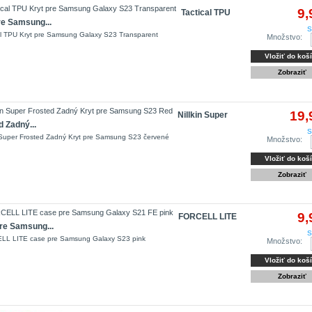
9,
Tactical TPU
re Samsung...
S
al TPU Kryt pre Samsung Galaxy S23 Transparent
Množstvo:
Vložiť do koš
Zobraziť
19,
Nillkin Super
d Zadný...
S
n Super Frosted Zadný Kryt pre Samsung S23 červené
Množstvo:
Vložiť do koš
Zobraziť
9,
FORCELL LITE
re Samsung...
S
LL LITE case pre Samsung Galaxy S23 pink
Množstvo:
Vložiť do koš
Zobraziť