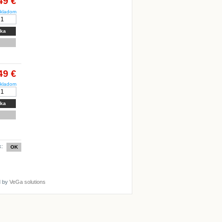
49 €
kladom
íka
49 €
kladom
íka
k:
d by
VeGa solutions