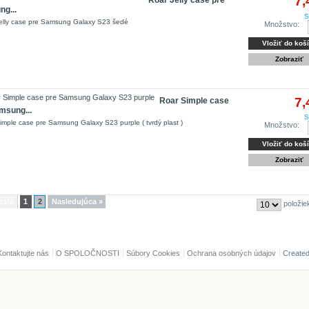
7,
Roar Jelly case pre
g...
S
elly case pre Samsung Galaxy S23 šedé
Množstvo:
Vložiť do koš
Zobraziť
7,
Roar Simple case
msung...
S
imple case pre Samsung Galaxy S23 purple ( tvrdý plast )
Množstvo:
Vložiť do koš
Zobraziť
ošlá
1
2
Nasledujúca »
položie
Kontaktujte nás
O SPOLOČNOSTI
Súbory Cookies
Ochrana osobných údajov
Create