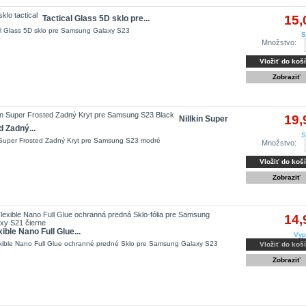
15,
Tactical Glass 5D sklo pre...
al Glass 5D sklo pre Samsung Galaxy S23
S
Množstvo:
Vložiť do koš
Zobraziť
19,
Nillkin Super
d Zadný...
S
n Super Frosted Zadný Kryt pre Samsung S23 modré
Množstvo:
Vložiť do koš
Zobraziť
14,
ible Nano Full Glue...
Vyp
xible Nano Full Glue ochranné predné Sklo pre Samsung Galaxy S23
Vložiť do koš
Zobraziť