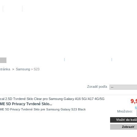
Váš účet
Košík
(prázdny)
Kontakt
Mapa
REKLAMAČNÉ PODMIENKY
|
OBCHODNÉ PODMIENKY
|
O SPOLOČNO
tránka
>
Samsung
> S23
13 produkty
Zoradiť podľa
9,
E 5D Privacy Tvrdené Sklo...
S
E 5D Privacy Tvrdené Sklo pre Samsung Galaxy S23 Black
Množstvo:
Vložiť do koš
Zobraziť