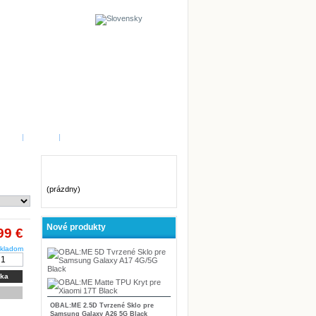
STI
|
MAPA
|
Košík
(prázdny)
Nové produkty
99 €
kladom
íka
OBAL:ME 2.5D Tvrzené Sklo pre
Samsung Galaxy A26 5G Black