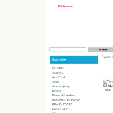
Vitajte,
Prihláste sa
Úvodná s
Kategórie
S23
NOVINKY
Adaptéry
Anti-Covid
Apple
OBAL:M
Autonabíjačky
OBAL:M
Batérie
Bluetooth Headset
Bluetooth Reproduktor
BRAND STORE
Dátové káble