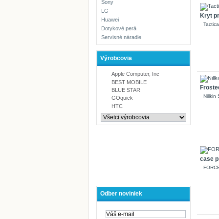
Sony
LG
Kryt p
Huawei
Tactic
Dotykové perá
Servisné náradie
Výrobcovia
Apple Computer, Inc
BEST MOBILE
Froste
BLUE STAR
Nillki
GOquick
HTC
case p
FORCE
Odber noviniek