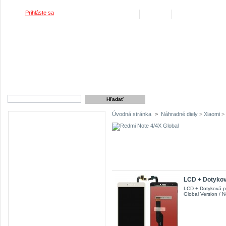
Vitajte,
Prihláste sa
Váš účet
Košík
(prázdny)
REKLAMAČNÉ PODMIE
Úvodná stránka
>
Náhradné diely
>
Xiaomi
> 
Kategórie
Redmi Note 4/4X Global
1 prod
LCD + Dotyková
LCD + Dotyková p
Global Version / N