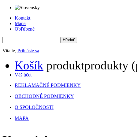
Kontakt
Mapa
Obľúbené
Vitajte,
Prihláste sa
Košík
produkt
produkty
(
Váš účet
REKLAMAČNÉ PODMIENKY
|
OBCHODNÉ PODMIENKY
|
O SPOLOČNOSTI
|
MAPA
|