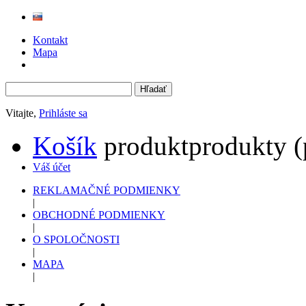
Kontakt
Mapa
Vitajte,
Prihláste sa
Košík
produkt
produkty
(
Váš účet
REKLAMAČNÉ PODMIENKY
|
OBCHODNÉ PODMIENKY
|
O SPOLOČNOSTI
|
MAPA
|