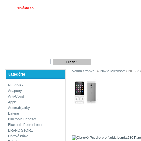
Vitajte,
Prihláste sa
Váš účet
Košík
(prázdny)
REKLAMAČNÉ PODMIE
Úvodná stránka
>
Nokia-Microsoft
> NOK 230
Kategórie
NOVINKY
Adaptéry
Anti-Covid
Apple
Autonabíjačky
Batérie
NOK 230 (2015)
2 produkty
Bluetooth Headset
Bluetooth Reproduktor
BRAND STORE
Dátové káble