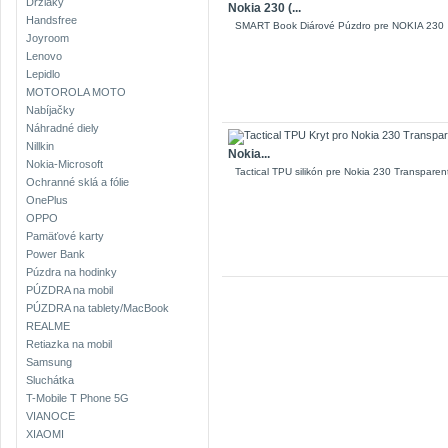
Držiaky
Nokia 230 (...
Handsfree
SMART Book Diárové Púzdro pre NOKIA 230
Joyroom
Lenovo
Lepidlo
MOTOROLA MOTO
Nabíjačky
Náhradné diely
Nillkin
Nokia...
Nokia-Microsoft
Tactical TPU silikón pre Nokia 230 Transparen
Ochranné sklá a fólie
OnePlus
OPPO
Pamäťové karty
Power Bank
Púzdra na hodinky
PÚZDRA na mobil
PÚZDRA na tablety/MacBook
REALME
Retiazka na mobil
Samsung
Sluchátka
T-Mobile T Phone 5G
VIANOCE
XIAOMI