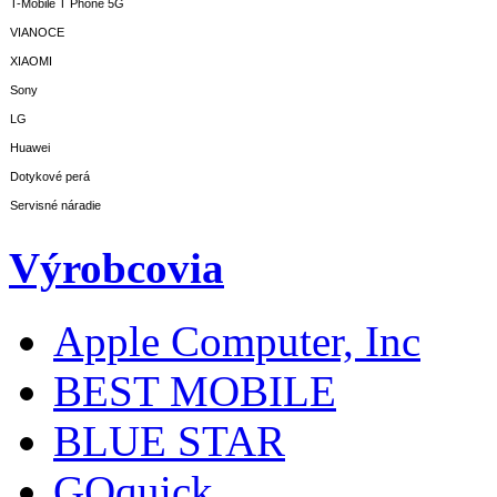
T-Mobile T Phone 5G
VIANOCE
XIAOMI
Sony
LG
Huawei
Dotykové perá
Servisné náradie
Výrobcovia
Apple Computer, Inc
BEST MOBILE
BLUE STAR
GOquick