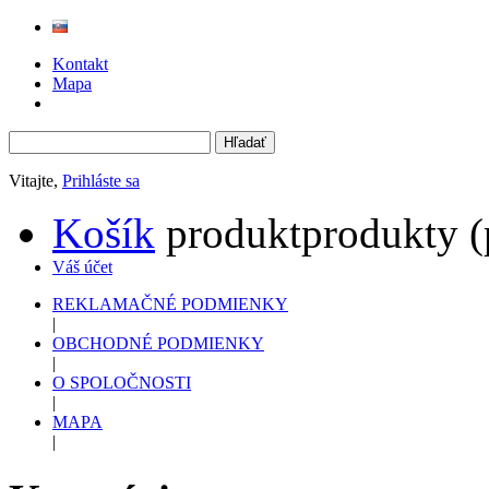
Kontakt
Mapa
Vitajte,
Prihláste sa
Košík
produkt
produkty
(
Váš účet
REKLAMAČNÉ PODMIENKY
|
OBCHODNÉ PODMIENKY
|
O SPOLOČNOSTI
|
MAPA
|