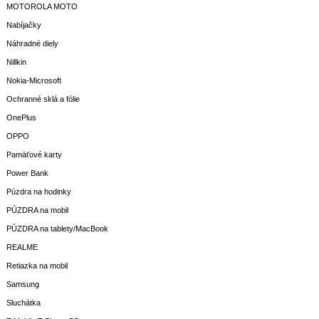
MOTOROLA MOTO
Nabíjačky
Náhradné diely
Nillkin
Nokia-Microsoft
Ochranné sklá a fólie
OnePlus
OPPO
Pamäťové karty
Power Bank
Púzdra na hodinky
PÚZDRA na mobil
PÚZDRA na tablety/MacBook
REALME
Retiazka na mobil
Samsung
Sluchátka