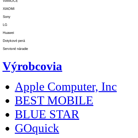
VIANOCE
XIAOMI
Sony
LG
Huawei
Dotykové perá
Servisné náradie
Výrobcovia
Apple Computer, Inc
BEST MOBILE
BLUE STAR
GOquick