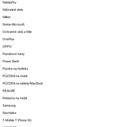
Nabíjačky
Náhradné diely
Nillkin
Nokia-Microsoft
Ochranné sklá a fólie
OnePlus
OPPO
Pamäťové karty
Power Bank
Púzdra na hodinky
PÚZDRA na mobil
PÚZDRA na tablety/MacBook
REALME
Retiazka na mobil
Samsung
Sluchátka
T-Mobile T Phone 5G