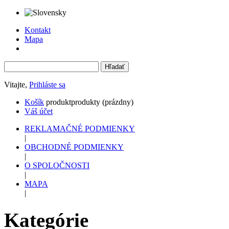
Kontakt
Mapa
Vitajte,
Prihláste sa
Košík
produkt
produkty
(prázdny)
Váš účet
REKLAMAČNÉ PODMIENKY
|
OBCHODNÉ PODMIENKY
|
O SPOLOČNOSTI
|
MAPA
|
Kategórie