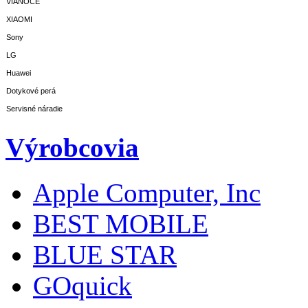
VIANOCE
XIAOMI
Sony
LG
Huawei
Dotykové perá
Servisné náradie
Výrobcovia
Apple Computer, Inc
BEST MOBILE
BLUE STAR
GOquick