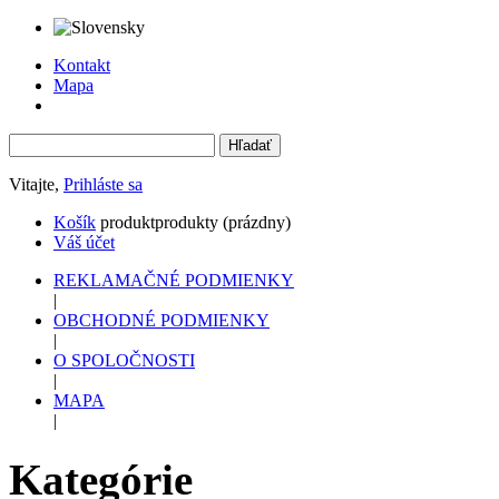
Kontakt
Mapa
Vitajte,
Prihláste sa
Košík
produkt
produkty
(prázdny)
Váš účet
REKLAMAČNÉ PODMIENKY
|
OBCHODNÉ PODMIENKY
|
O SPOLOČNOSTI
|
MAPA
|
Kategórie