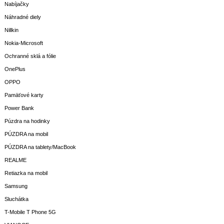
Nabíjačky
Náhradné diely
Nillkin
Nokia-Microsoft
Ochranné sklá a fólie
OnePlus
OPPO
Pamäťové karty
Power Bank
Púzdra na hodinky
PÚZDRA na mobil
PÚZDRA na tablety/MacBook
REALME
Retiazka na mobil
Samsung
Sluchátka
T-Mobile T Phone 5G