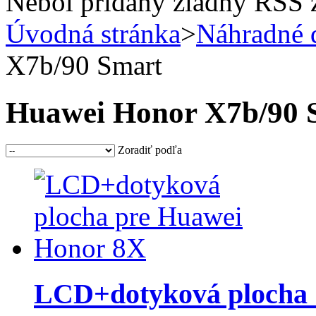
Nebol pridaný žiadny RSS 
Úvodná stránka
>
Náhradné 
X7b/90 Smart
Huawei Honor X7b/90
Zoradiť podľa
LCD+dotyková plocha +