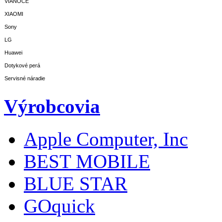
VIANOCE
XIAOMI
Sony
LG
Huawei
Dotykové perá
Servisné náradie
Výrobcovia
Apple Computer, Inc
BEST MOBILE
BLUE STAR
GOquick