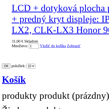
LCD + dotyková plocha 
+ predný kryt displeje
LX2, CLK-LX3 Honor 9
31,00 €
Skladom
Množstvo:
Vložiť do košíka
Zobraziť
položiek:
Košík
produkty
produkt
(prázdny