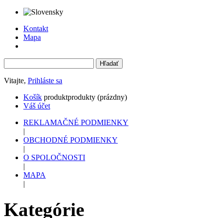
Kontakt
Mapa
Vitajte,
Prihláste sa
Košík
produkt
produkty
(prázdny)
Váš účet
REKLAMAČNÉ PODMIENKY
|
OBCHODNÉ PODMIENKY
|
O SPOLOČNOSTI
|
MAPA
|
Kategórie