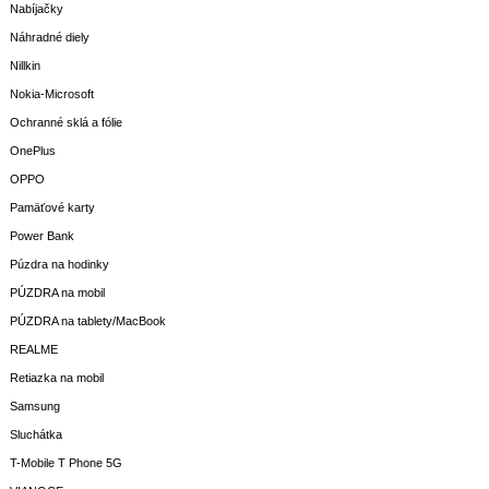
Nabíjačky
Náhradné diely
Nillkin
Nokia-Microsoft
Ochranné sklá a fólie
OnePlus
OPPO
Pamäťové karty
Power Bank
Púzdra na hodinky
PÚZDRA na mobil
PÚZDRA na tablety/MacBook
REALME
Retiazka na mobil
Samsung
Sluchátka
T-Mobile T Phone 5G