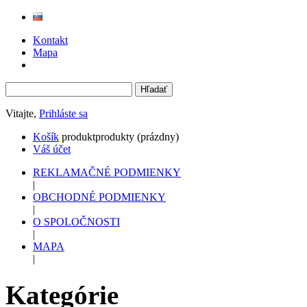
Kontakt
Mapa
Vitajte,
Prihláste sa
Košík
produkt
produkty
(prázdny)
Váš účet
REKLAMAČNÉ PODMIENKY
|
OBCHODNÉ PODMIENKY
|
O SPOLOČNOSTI
|
MAPA
|
Kategórie