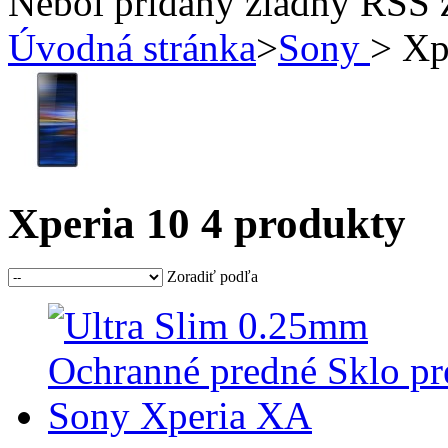
Nebol pridaný žiadny RSS 
Úvodná stránka
>
Sony
> Xp
Xperia 10
4 produkty
Zoradiť podľa