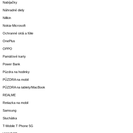
Nabíjačky
Náhradné diely
Nillkin
Nokia-Microsoft
Ochranné sklá a fólie
OnePlus
OPPO
Pamäťové karty
Power Bank
Púzdra na hodinky
PÚZDRA na mobil
PÚZDRA na tablety/MacBook
REALME
Retiazka na mobil
Samsung
Sluchátka
T-Mobile T Phone 5G