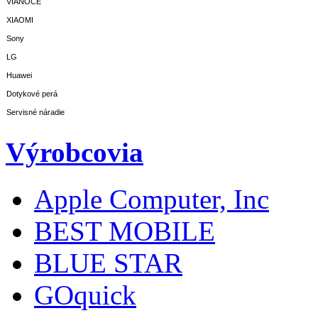
VIANOCE
XIAOMI
Sony
LG
Huawei
Dotykové perá
Servisné náradie
Výrobcovia
Apple Computer, Inc
BEST MOBILE
BLUE STAR
GOquick