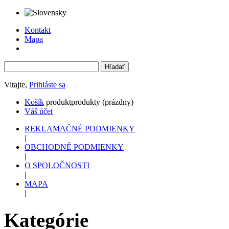
Kontakt
Mapa
Vitajte,
Prihláste sa
Košík
produkt
produkty
(prázdny)
Váš účet
REKLAMAČNÉ PODMIENKY
|
OBCHODNÉ PODMIENKY
|
O SPOLOČNOSTI
|
MAPA
|
Kategórie